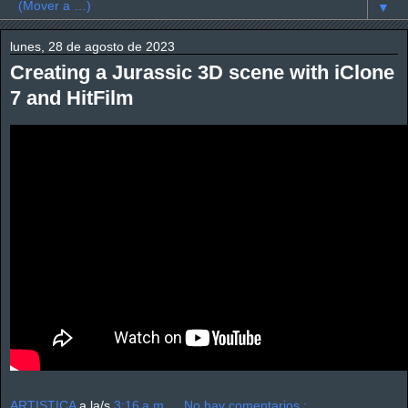
▼
lunes, 28 de agosto de 2023
Creating a Jurassic 3D scene with iClone
7 and HitFilm
ARTISTICA
a la/s
3:16 a.m.
No hay comentarios.: