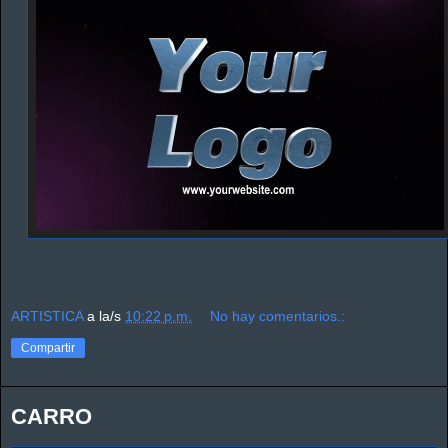
ARTISTICA
a la/s
10:22 p.m.
No hay comentarios.:
Compartir
CARRO