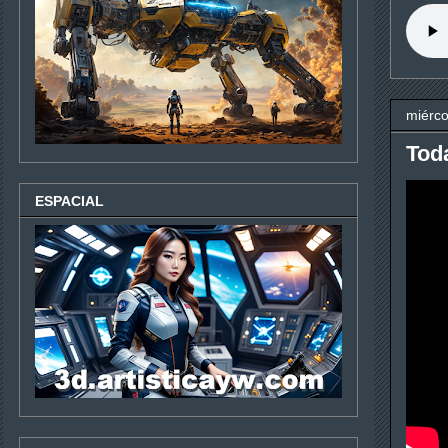
miérco
Toda
ESPACIAL